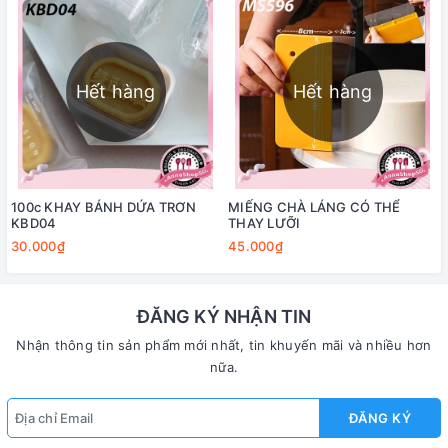
Hết hàng
Hết hàng
100c KHAY BÁNH DỨA TRƠN
MIẾNG CHÀ LÁNG CÓ THỂ
KBD04
THAY LƯỠI
30.000₫
45.000₫
ĐĂNG KÝ NHẬN TIN
Nhận thông tin sản phẩm mới nhất, tin khuyến mãi và nhiều hơn
nữa.
ĐĂNG KÝ