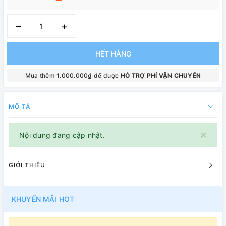
–
+
HẾT HÀNG
Mua thêm 1.000.000₫ để được
HỖ TRỢ PHÍ VẬN CHUYỂN
MÔ TẢ
×
Nội dung đang cập nhật.
GIỚI THIỆU
KHUYẾN MÃI HOT