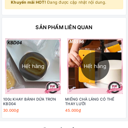
Khuyến mãi HOT!
Đang được cập nhật nội dung.
SẢN PHẨM LIÊN QUAN
Hết hàng
Hết hàng
100c KHAY BÁNH DỨA TRƠN
MIẾNG CHÀ LÁNG CÓ THỂ
KBD04
THAY LƯỠI
30.000₫
45.000₫