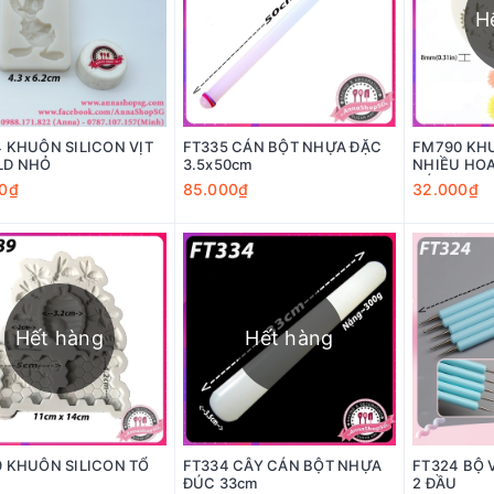
H
 KHUÔN SILICON VỊT
FT335 CÁN BỘT NHỰA ĐẶC
FM790 KH
LD NHỎ
3.5x50cm
NHIỀU HOA
CÁNH
0₫
85.000₫
32.000₫
Hết hàng
Hết hàng
 KHUÔN SILICON TỔ
FT334 CÂY CÁN BỘT NHỰA
FT324 BỘ 
ĐÚC 33cm
2 ĐẦU