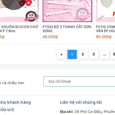
 KHUÔN SILICON CHỮ
FT332 BỘ 3 THANH CẮT GỢN
FV115 CO
HỶ 7.8cm
SÓNG
VÂN ÉP H
0₫
40.000₫
85.000₫
2
3
...
«
1
i và nhiều hơn
cho khách hàng
Liên hệ với chúng tôi
HẨM MỚI
Địa chỉ:
36 Phó Cơ Điều, Phườn