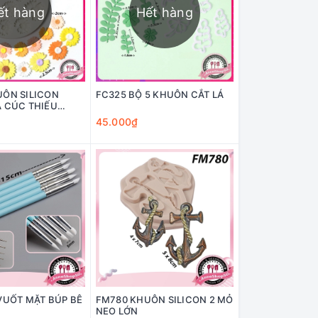
ết hàng
Hết hàng
UÔN SILICON
FC325 BỘ 5 KHUÔN CẮT LÁ
 CÚC THIẾU
45.000₫
VUỐT MẶT BÚP BÊ
FM780 KHUÔN SILICON 2 MỎ
NEO LỚN