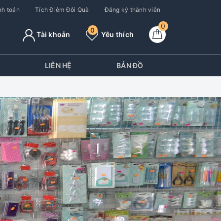
h toán
Tích Điễm Đỗi Quà
Đăng ký thành viên
0
0
Tài khoản
Yêu thích
Y
LIÊN HỆ
BẢN ĐỒ