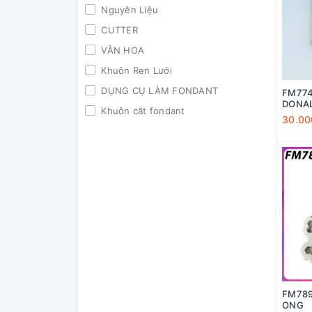
Nguyên Liệu
CUTTER
VÂN HOA
Khuôn Ren Lưới
DỤNG CỤ LÀM FONDANT
FM774
DONA
Khuôn cắt fondant
30.00
KHUÔN Fondant
FM789
ONG