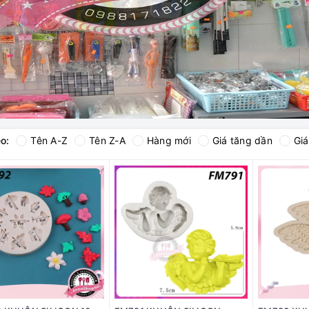
o:
Tên A-Z
Tên Z-A
Hàng mới
Giá tăng dần
Gi