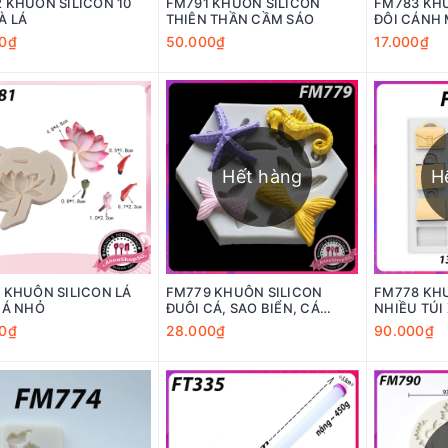
 KHUÔN SILICON 10
FM791 KHUÔN SILICON
FM783 KHU
À LÁ
THIÊN THẦN CẦM SÁO
ĐÔI CÁNH 
0₫
50.000₫
17.000₫
Hết hàng
H
 KHUÔN SILICON LÁ
FM779 KHUÔN SILICON
FM778 KH
CÁ NHỎ
ĐUÔI CÁ, SAO BIỂN, CÁ
NHIỀU TÚI
NGỰA
0₫
28.000₫
90.000₫