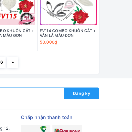
MBO KHUÔN CẮT +
FV114 COMBO KHUÔN CẮT +
OA MẪU ĐƠN
VÂN LÁ MẪU ĐƠN
50.000₫
56
»
Đăng ký
Chấp nhận thanh toán
g 12,