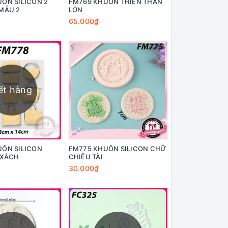
ÔN SILICON 2
FM769 KHUÔN THIÊN THẦN
MẪU 2
LỚN
65.000₫
ết hàng
UÔN SILICON
FM775 KHUÔN SILICON CHỮ
 XÁCH
CHIÊU TÀI
30.000₫