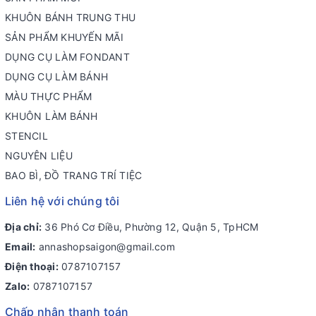
KHUÔN BÁNH TRUNG THU
SẢN PHẨM KHUYẾN MÃI
DỤNG CỤ LÀM FONDANT
DỤNG CỤ LÀM BÁNH
MÀU THỰC PHẨM
KHUÔN LÀM BÁNH
STENCIL
NGUYÊN LIỆU
BAO BÌ, ĐỒ TRANG TRÍ TIỆC
Liên hệ với chúng tôi
Địa chỉ:
36 Phó Cơ Điều, Phường 12, Quận 5, TpHCM
Email:
annashopsaigon@gmail.com
Điện thoại:
0787107157
Zalo:
0787107157
Chấp nhận thanh toán