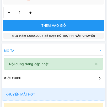
–
+
THÊM VÀO GIỎ
Mua thêm 1.000.000₫ để được
HỖ TRỢ PHÍ VẬN CHUYỂN
MÔ TẢ
×
Nội dung đang cập nhật.
GIỚI THIỆU
KHUYẾN MÃI HOT