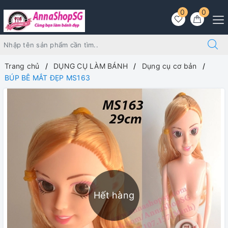
0
0
Trang chủ
DỤNG CỤ LÀM BÁNH
Dụng cụ cơ bản
BÚP BÊ MẮT ĐẸP MS163
Hết hàng