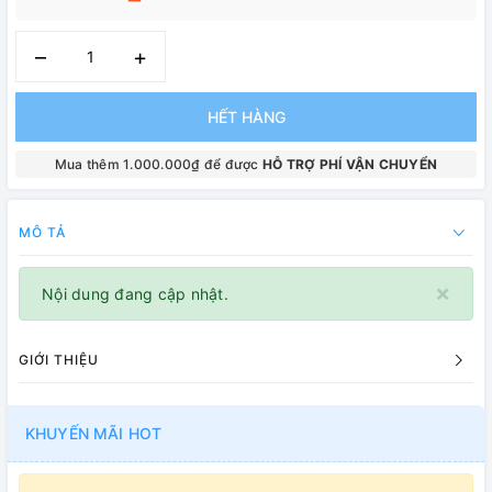
–
+
HẾT HÀNG
Mua thêm 1.000.000₫ để được
HỖ TRỢ PHÍ VẬN CHUYỂN
MÔ TẢ
×
Nội dung đang cập nhật.
GIỚI THIỆU
KHUYẾN MÃI HOT