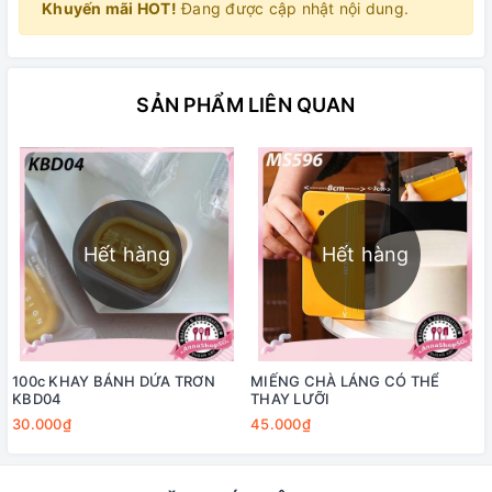
Khuyến mãi HOT!
Đang được cập nhật nội dung.
SẢN PHẨM LIÊN QUAN
Hết hàng
Hết hàng
100c KHAY BÁNH DỨA TRƠN
MIẾNG CHÀ LÁNG CÓ THỂ
KBD04
THAY LƯỠI
30.000₫
45.000₫