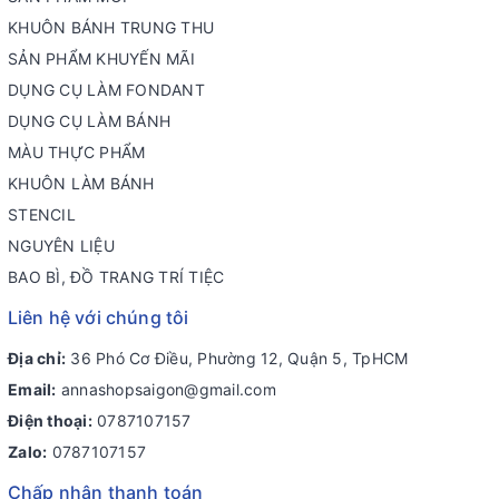
KHUÔN BÁNH TRUNG THU
SẢN PHẨM KHUYẾN MÃI
DỤNG CỤ LÀM FONDANT
DỤNG CỤ LÀM BÁNH
MÀU THỰC PHẨM
KHUÔN LÀM BÁNH
STENCIL
NGUYÊN LIỆU
BAO BÌ, ĐỒ TRANG TRÍ TIỆC
Liên hệ với chúng tôi
Địa chỉ:
36 Phó Cơ Điều, Phường 12, Quận 5, TpHCM
Email:
annashopsaigon@gmail.com
Điện thoại:
0787107157
Zalo:
0787107157
Chấp nhận thanh toán