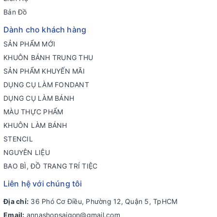
Bản Đồ
Dành cho khách hàng
SẢN PHẨM MỚI
KHUÔN BÁNH TRUNG THU
SẢN PHẨM KHUYẾN MÃI
DỤNG CỤ LÀM FONDANT
DỤNG CỤ LÀM BÁNH
MÀU THỰC PHẨM
KHUÔN LÀM BÁNH
STENCIL
NGUYÊN LIỆU
BAO BÌ, ĐỒ TRANG TRÍ TIỆC
Liên hệ với chúng tôi
Địa chỉ:
36 Phó Cơ Điều, Phường 12, Quận 5, TpHCM
Email:
annashopsaigon@gmail.com