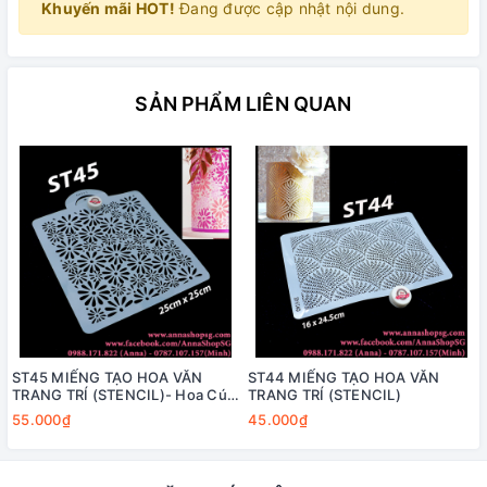
Khuyến mãi HOT!
Đang được cập nhật nội dung.
SẢN PHẨM LIÊN QUAN
ST45 MIẾNG TẠO HOA VĂN
ST44 MIẾNG TẠO HOA VĂN
TRANG TRÍ (STENCIL)- Hoa Cúc
TRANG TRÍ (STENCIL)
Nhiều Size
55.000₫
45.000₫