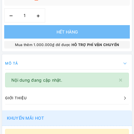
–
+
HẾT HÀNG
Mua thêm 1.000.000₫ để được
HỖ TRỢ PHÍ VẬN CHUYỂN
MÔ TẢ
×
Nội dung đang cập nhật.
GIỚI THIỆU
KHUYẾN MÃI HOT