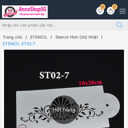
0
0
Trang chủ
STENCIL
Stencil Hình Chữ Nhật
STENCIL ST02-7
Hết hàng