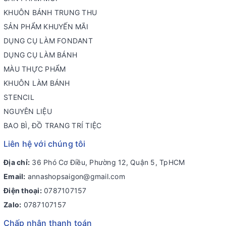
KHUÔN BÁNH TRUNG THU
SẢN PHẨM KHUYẾN MÃI
DỤNG CỤ LÀM FONDANT
DỤNG CỤ LÀM BÁNH
MÀU THỰC PHẨM
KHUÔN LÀM BÁNH
STENCIL
NGUYÊN LIỆU
BAO BÌ, ĐỒ TRANG TRÍ TIỆC
Liên hệ với chúng tôi
Địa chỉ:
36 Phó Cơ Điều, Phường 12, Quận 5, TpHCM
Email:
annashopsaigon@gmail.com
Điện thoại:
0787107157
Zalo:
0787107157
Chấp nhận thanh toán