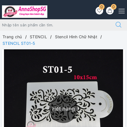
0
0
Trang chủ
STENCIL
Stencil Hình Chữ Nhật
STENCIL ST01-5
Hết hàng