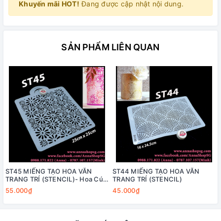
Khuyến mãi HOT!
Đang được cập nhật nội dung.
SẢN PHẨM LIÊN QUAN
ST45 MIẾNG TẠO HOA VĂN
ST44 MIẾNG TẠO HOA VĂN
TRANG TRÍ (STENCIL)- Hoa Cúc
TRANG TRÍ (STENCIL)
Nhiều Size
55.000₫
45.000₫