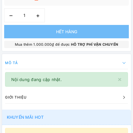
–
+
HẾT HÀNG
Mua thêm 1.000.000₫ để được
HỖ TRỢ PHÍ VẬN CHUYỂN
MÔ TẢ
×
Nội dung đang cập nhật.
GIỚI THIỆU
KHUYẾN MÃI HOT