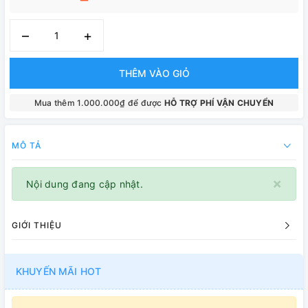
–
+
THÊM VÀO GIỎ
Mua thêm 1.000.000₫ để được
HỖ TRỢ PHÍ VẬN CHUYỂN
MÔ TẢ
×
Nội dung đang cập nhật.
GIỚI THIỆU
KHUYẾN MÃI HOT