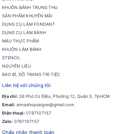
KHUÔN BÁNH TRUNG THU
SẢN PHẨM KHUYẾN MÃI
DỤNG CỤ LÀM FONDANT
DỤNG CỤ LÀM BÁNH
MÀU THỰC PHẨM
KHUÔN LÀM BÁNH
STENCIL
NGUYÊN LIỆU
BAO BÌ, ĐỒ TRANG TRÍ TIỆC
Liên hệ với chúng tôi
Địa chỉ:
36 Phó Cơ Điều, Phường 12, Quận 5, TpHCM
Email:
annashopsaigon@gmail.com
Điện thoại:
0787107157
Zalo:
0787107157
Chấp nhận thanh toán