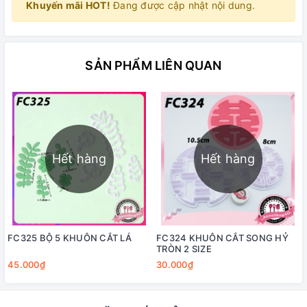
Khuyến mãi HOT!
Đang được cập nhật nội dung.
SẢN PHẨM LIÊN QUAN
Hết hàng
Hết hàng
FC325 BỘ 5 KHUÔN CẮT LÁ
FC324 KHUÔN CẮT SONG HỶ
TRÒN 2 SIZE
45.000₫
30.000₫