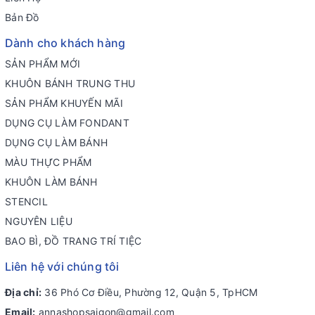
Bản Đồ
Dành cho khách hàng
SẢN PHẨM MỚI
KHUÔN BÁNH TRUNG THU
SẢN PHẨM KHUYẾN MÃI
DỤNG CỤ LÀM FONDANT
DỤNG CỤ LÀM BÁNH
MÀU THỰC PHẨM
KHUÔN LÀM BÁNH
STENCIL
NGUYÊN LIỆU
BAO BÌ, ĐỒ TRANG TRÍ TIỆC
Liên hệ với chúng tôi
Địa chỉ:
36 Phó Cơ Điều, Phường 12, Quận 5, TpHCM
Email:
annashopsaigon@gmail.com