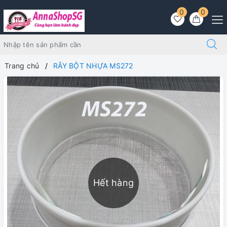
0
0
Trang chủ
RÂY BỘT NHỰA MS272
Hết hàng