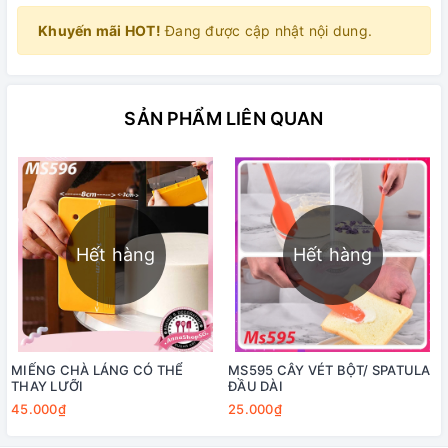
Khuyến mãi HOT!
Đang được cập nhật nội dung.
SẢN PHẨM LIÊN QUAN
Hết hàng
Hết hàng
MIẾNG CHÀ LÁNG CÓ THỂ
MS595 CÂY VÉT BỘT/ SPATULA
THAY LƯỠI
ĐẦU DÀI
45.000₫
25.000₫