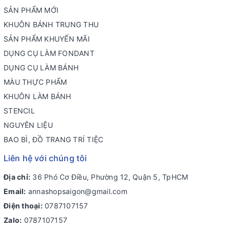
SẢN PHẨM MỚI
KHUÔN BÁNH TRUNG THU
SẢN PHẨM KHUYẾN MÃI
DỤNG CỤ LÀM FONDANT
DỤNG CỤ LÀM BÁNH
MÀU THỰC PHẨM
KHUÔN LÀM BÁNH
STENCIL
NGUYÊN LIỆU
BAO BÌ, ĐỒ TRANG TRÍ TIỆC
Liên hệ với chúng tôi
Địa chỉ:
36 Phó Cơ Điều, Phường 12, Quận 5, TpHCM
Email:
annashopsaigon@gmail.com
Điện thoại:
0787107157
Zalo:
0787107157