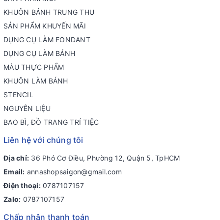
KHUÔN BÁNH TRUNG THU
SẢN PHẨM KHUYẾN MÃI
DỤNG CỤ LÀM FONDANT
DỤNG CỤ LÀM BÁNH
MÀU THỰC PHẨM
KHUÔN LÀM BÁNH
STENCIL
NGUYÊN LIỆU
BAO BÌ, ĐỒ TRANG TRÍ TIỆC
Liên hệ với chúng tôi
Địa chỉ:
36 Phó Cơ Điều, Phường 12, Quận 5, TpHCM
Email:
annashopsaigon@gmail.com
Điện thoại:
0787107157
Zalo:
0787107157
Chấp nhận thanh toán