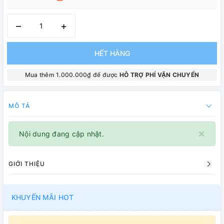
–
+
HẾT HÀNG
Mua thêm 1.000.000₫ để được
HỖ TRỢ PHÍ VẬN CHUYỂN
MÔ TẢ
×
Nội dung đang cập nhật.
GIỚI THIỆU
KHUYẾN MÃI HOT