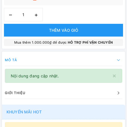
–
+
THÊM VÀO GIỎ
Mua thêm 1.000.000₫ để được
HỖ TRỢ PHÍ VẬN CHUYỂN
MÔ TẢ
×
Nội dung đang cập nhật.
GIỚI THIỆU
KHUYẾN MÃI HOT