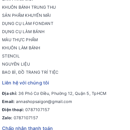
KHUÔN BÁNH TRUNG THU
SẢN PHẨM KHUYẾN MÃI
DỤNG CỤ LÀM FONDANT
DỤNG CỤ LÀM BÁNH
MÀU THỰC PHẨM
KHUÔN LÀM BÁNH
STENCIL
NGUYÊN LIỆU
BAO BÌ, ĐỒ TRANG TRÍ TIỆC
Liên hệ với chúng tôi
Địa chỉ:
36 Phó Cơ Điều, Phường 12, Quận 5, TpHCM
Email:
annashopsaigon@gmail.com
Điện thoại:
0787107157
Zalo:
0787107157
Chấp nhận thanh toán