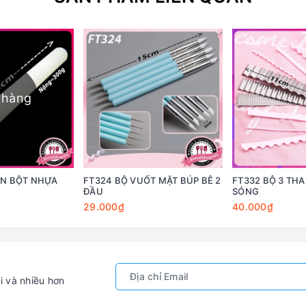
 hàng
ÁN BỘT NHỰA
FT324 BỘ VUỐT MẶT BÚP BÊ 2
FT332 BỘ 3 TH
ĐẦU
SÓNG
29.000₫
40.000₫
i và nhiều hơn