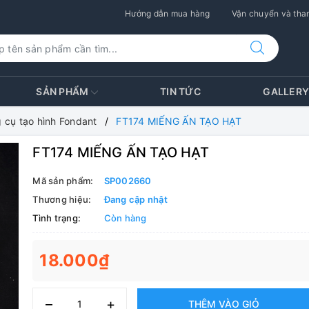
Hướng dẫn mua hàng
Vận chuyển và than
SẢN PHẨM
TIN TỨC
GALLER
 cụ tạo hình Fondant
FT174 MIẾNG ẤN TẠO HẠT
FT174 MIẾNG ẤN TẠO HẠT
Mã sản phẩm:
SP002660
Thương hiệu:
Đang cập nhật
Tình trạng:
Còn hàng
18.000₫
–
+
THÊM VÀO GIỎ