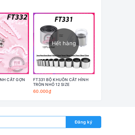
Hết hàng
ANH CẮT GỢN
FT331 BỘ KHUÔN CẮT HÌNH
FT323 CÂY NHỌN
TRÒN NHỎ 12 SIZE
ICING MẪU MỚI
60.000₫
15.000₫
Đăng ký