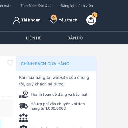
h toán
Tích Điễm Đỗi Quà
Đăng ký thành viên
0
0
Tài khoản
Yêu thích
Y
LIÊN HỆ
BẢN ĐỒ
CHÍNH SÁCH CỬA HÀNG
Khi mua hàng tại website của chúng
tôi, quý khách sẽ được:
Thanh toán dễ dàng và bảo mật
Hỗ trợ phí vận chuyển với đơn
hàng từ 1.000.000đ