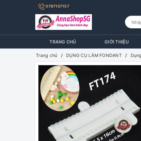
0787107157
TRANG CHỦ
GIỚI THIỆU
Trang chủ
DỤNG CỤ LÀM FONDANT
Dụng