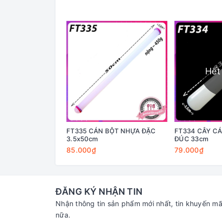
Hết
FT335 CÁN BỘT NHỰA ĐẶC
FT334 CÂY C
3.5x50cm
ĐÚC 33cm
85.000₫
79.000₫
ĐĂNG KÝ NHẬN TIN
Nhận thông tin sản phẩm mới nhất, tin khuyến mã
nữa.