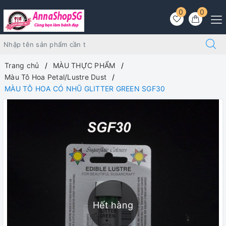
0
0
Trang chủ
MÀU THỰC PHẨM
Màu Tô Hoa Petal/Lustre Dust
MÀU TÔ HOA CÓ NHŨ GLITTER GREEN SGF30
Hết hàng