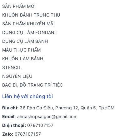
SẢN PHẨM MỚI
KHUÔN BÁNH TRUNG THU
SẢN PHẨM KHUYẾN MÃI
DỤNG CỤ LÀM FONDANT
DỤNG CỤ LÀM BÁNH
MÀU THỰC PHẨM
KHUÔN LÀM BÁNH
STENCIL
NGUYÊN LIỆU
BAO BÌ, ĐỒ TRANG TRÍ TIỆC
Liên hệ với chúng tôi
Địa chỉ:
36 Phó Cơ Điều, Phường 12, Quận 5, TpHCM
Email:
annashopsaigon@gmail.com
Điện thoại:
0787107157
Zalo:
0787107157