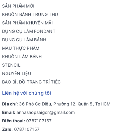
SẢN PHẨM MỚI
KHUÔN BÁNH TRUNG THU
SẢN PHẨM KHUYẾN MÃI
DỤNG CỤ LÀM FONDANT
DỤNG CỤ LÀM BÁNH
MÀU THỰC PHẨM
KHUÔN LÀM BÁNH
STENCIL
NGUYÊN LIỆU
BAO BÌ, ĐỒ TRANG TRÍ TIỆC
Liên hệ với chúng tôi
Địa chỉ:
36 Phó Cơ Điều, Phường 12, Quận 5, TpHCM
Email:
annashopsaigon@gmail.com
Điện thoại:
0787107157
Zalo:
0787107157