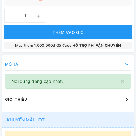
–
+
THÊM VÀO GIỎ
Mua thêm 1.000.000₫ để được
HỖ TRỢ PHÍ VẬN CHUYỂN
MÔ TẢ
×
Nội dung đang cập nhật.
GIỚI THIỆU
KHUYẾN MÃI HOT