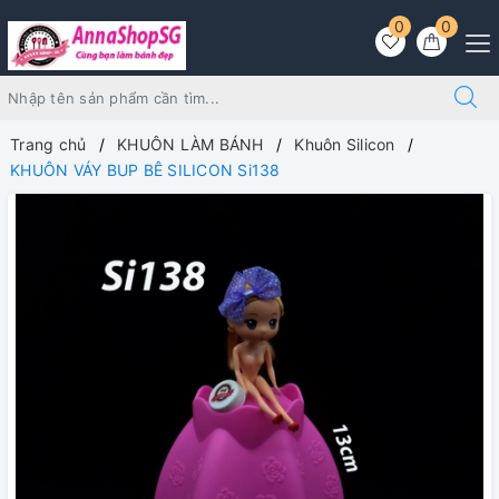
0
0
Trang chủ
KHUÔN LÀM BÁNH
Khuôn Silicon
KHUÔN VÁY BUP BÊ SILICON Si138