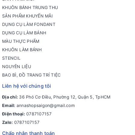
KHUÔN BÁNH TRUNG THU
SẢN PHẨM KHUYẾN MÃI
DỤNG CỤ LÀM FONDANT
DỤNG CỤ LÀM BÁNH
MÀU THỰC PHẨM
KHUÔN LÀM BÁNH
STENCIL
NGUYÊN LIỆU
BAO BÌ, ĐỒ TRANG TRÍ TIỆC
Liên hệ với chúng tôi
Địa chỉ:
36 Phó Cơ Điều, Phường 12, Quận 5, TpHCM
Email:
annashopsaigon@gmail.com
Điện thoại:
0787107157
Zalo:
0787107157
Chấp nhận thanh toán