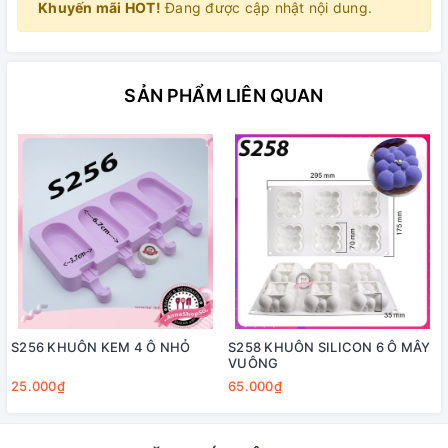
Khuyến mãi HOT!
Đang được cập nhật nội dung.
SẢN PHẨM LIÊN QUAN
S256 KHUÔN KEM 4 Ô NHỎ
S258 KHUÔN SILICON 6 Ô MÂY
VUÔNG
25.000₫
65.000₫