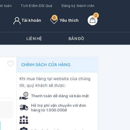
h toán
Tích Điễm Đỗi Quà
Đăng ký thành viên
0
0
Tài khoản
Yêu thích
Y
LIÊN HỆ
BẢN ĐỒ
CHÍNH SÁCH CỬA HÀNG
Khi mua hàng tại website của chúng
tôi, quý khách sẽ được:
Thanh toán dễ dàng và bảo mật
Hỗ trợ phí vận chuyển với đơn
hàng từ 1.000.000đ