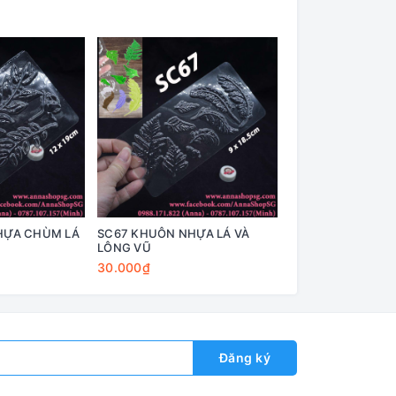
HỰA CHÙM LÁ
SC67 KHUÔN NHỰA LÁ VÀ
SC66 KHUÔN NHỰ
LÔNG VŨ
NHIỀU SIZE
30.000₫
30.000₫
Đăng ký