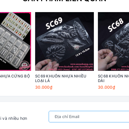
NHỰA CỨNG BỘ
SC69 KHUÔN NHỰA NHIỀU
SC68 KHUÔN N
LOẠI LÁ
DÀI
30.000₫
30.000₫
i và nhiều hơn