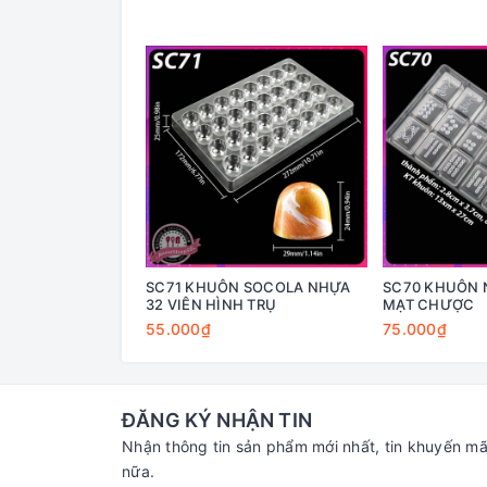
SC71 KHUÔN SOCOLA NHỰA
SC70 KHUÔN 
32 VIÊN HÌNH TRỤ
MẠT CHƯỢC
55.000₫
75.000₫
ĐĂNG KÝ NHẬN TIN
Nhận thông tin sản phẩm mới nhất, tin khuyến mã
nữa.