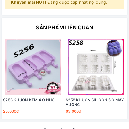
Khuyến mãi HOT!
Đang được cập nhật nội dung.
SẢN PHẨM LIÊN QUAN
S256 KHUÔN KEM 4 Ô NHỎ
S258 KHUÔN SILICON 6 Ô MÂY
VUÔNG
25.000₫
65.000₫