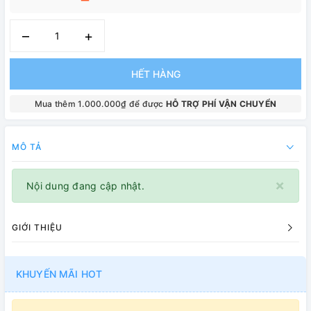
–
+
HẾT HÀNG
Mua thêm 1.000.000₫ để được
HỖ TRỢ PHÍ VẬN CHUYỂN
MÔ TẢ
×
Nội dung đang cập nhật.
GIỚI THIỆU
KHUYẾN MÃI HOT