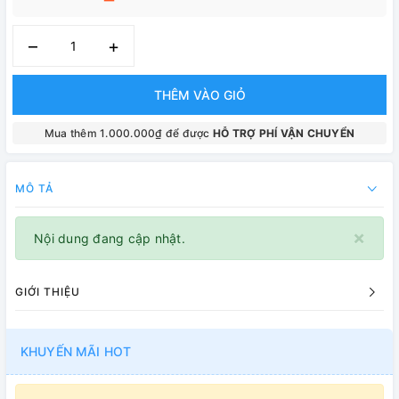
–
+
THÊM VÀO GIỎ
Mua thêm 1.000.000₫ để được
HỖ TRỢ PHÍ VẬN CHUYỂN
MÔ TẢ
×
Nội dung đang cập nhật.
GIỚI THIỆU
KHUYẾN MÃI HOT