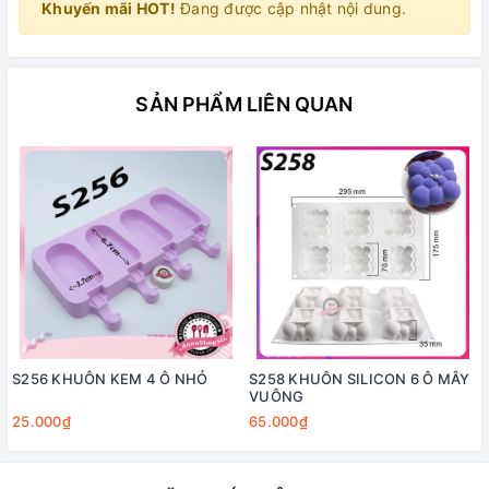
Khuyến mãi HOT!
Đang được cập nhật nội dung.
SẢN PHẨM LIÊN QUAN
S256 KHUÔN KEM 4 Ô NHỎ
S258 KHUÔN SILICON 6 Ô MÂY
VUÔNG
25.000₫
65.000₫