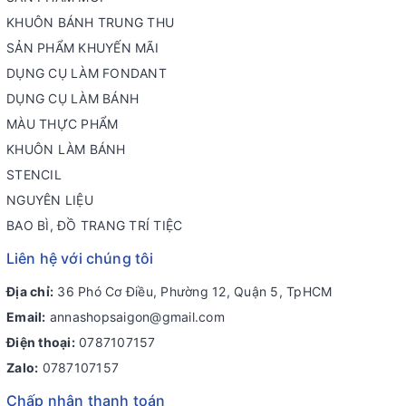
KHUÔN BÁNH TRUNG THU
SẢN PHẨM KHUYẾN MÃI
DỤNG CỤ LÀM FONDANT
DỤNG CỤ LÀM BÁNH
MÀU THỰC PHẨM
KHUÔN LÀM BÁNH
STENCIL
NGUYÊN LIỆU
BAO BÌ, ĐỒ TRANG TRÍ TIỆC
Liên hệ với chúng tôi
Địa chỉ:
36 Phó Cơ Điều, Phường 12, Quận 5, TpHCM
Email:
annashopsaigon@gmail.com
Điện thoại:
0787107157
Zalo:
0787107157
Chấp nhận thanh toán