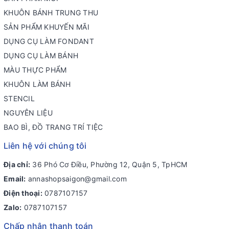
KHUÔN BÁNH TRUNG THU
SẢN PHẨM KHUYẾN MÃI
DỤNG CỤ LÀM FONDANT
DỤNG CỤ LÀM BÁNH
MÀU THỰC PHẨM
KHUÔN LÀM BÁNH
STENCIL
NGUYÊN LIỆU
BAO BÌ, ĐỒ TRANG TRÍ TIỆC
Liên hệ với chúng tôi
Địa chỉ:
36 Phó Cơ Điều, Phường 12, Quận 5, TpHCM
Email:
annashopsaigon@gmail.com
Điện thoại:
0787107157
Zalo:
0787107157
Chấp nhận thanh toán