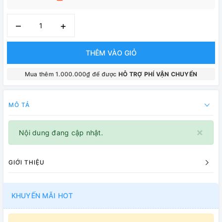
–
+
THÊM VÀO GIỎ
Mua thêm 1.000.000₫ để được
HỖ TRỢ PHÍ VẬN CHUYỂN
MÔ TẢ
×
Nội dung đang cập nhật.
GIỚI THIỆU
KHUYẾN MÃI HOT