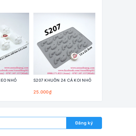
HEO NHỎ
S207 KHUÔN 24 CÁ KOI NHỎ
S206 KHUÔN SỐ 
25.000₫
40.000₫
Đăng ký