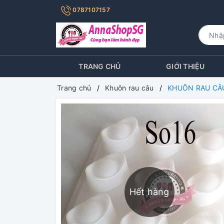
0787107157
TRANG CHỦ
GIỚI THIỆU
Trang chủ
Khuôn rau câu
KHUÔN RAU CÂU
Hết hàng