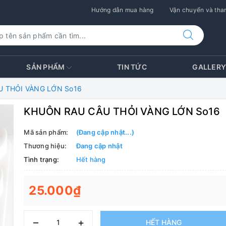
Hướng dẫn mua hàng
Vận chuyển và than
SẢN PHẨM
TIN TỨC
GALLER
 THỎI VÀNG LỚN So16
KHUÔN RAU CÂU THỎI VÀNG LỚN So16
Mã sản phẩm:
(Đang cập nhật...)
Thương hiệu:
Đang cập nhật
Tình trạng:
Hết hàng
25.000₫
–
+
HẾT HÀNG