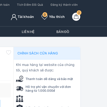
h toán
Tích Điễm Đỗi Quà
Đăng ký thành viên
0
0
Tài khoản
Yêu thích
Y
LIÊN HỆ
BẢN ĐỒ
CHÍNH SÁCH CỬA HÀNG
Khi mua hàng tại website của chúng
tôi, quý khách sẽ được:
Thanh toán dễ dàng và bảo mật
Hỗ trợ phí vận chuyển với đơn
hàng từ 1.000.000đ