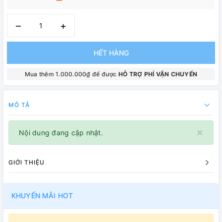
–
+
HẾT HÀNG
Mua thêm 1.000.000₫ để được
HỖ TRỢ PHÍ VẬN CHUYỂN
MÔ TẢ
×
Nội dung đang cập nhật.
GIỚI THIỆU
KHUYẾN MÃI HOT