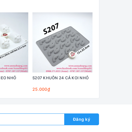
HEO NHỎ
S207 KHUÔN 24 CÁ KOI NHỎ
S206 KHUÔN SỐ 
25.000₫
40.000₫
Đăng ký