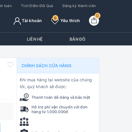
h toán
Tích Điễm Đỗi Quà
Đăng ký thành viên
0
0
Tài khoản
Yêu thích
Y
LIÊN HỆ
BẢN ĐỒ
CHÍNH SÁCH CỬA HÀNG
Khi mua hàng tại website của chúng
tôi, quý khách sẽ được:
Thanh toán dễ dàng và bảo mật
Hỗ trợ phí vận chuyển với đơn
hàng từ 1.000.000đ