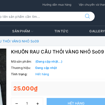
Hướng dẫn mua hàng
Vận chuyển và than
SẢN PHẨM
TIN TỨC
GALLER
U THỎI VÀNG NHỎ So09
KHUÔN RAU CÂU THỎI VÀNG NHỎ So09
Mã sản phẩm:
(Đang cập nhật...)
Thương hiệu:
Đang cập nhật
Tình trạng:
Hết hàng
25.000₫
–
+
HẾT HÀNG