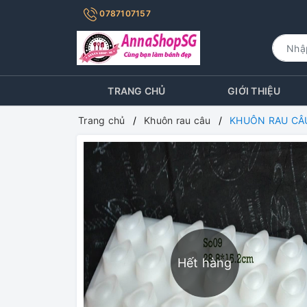
0787107157
TRANG CHỦ
GIỚI THIỆU
Trang chủ
Khuôn rau câu
KHUÔN RAU CÂ
Hết hàng