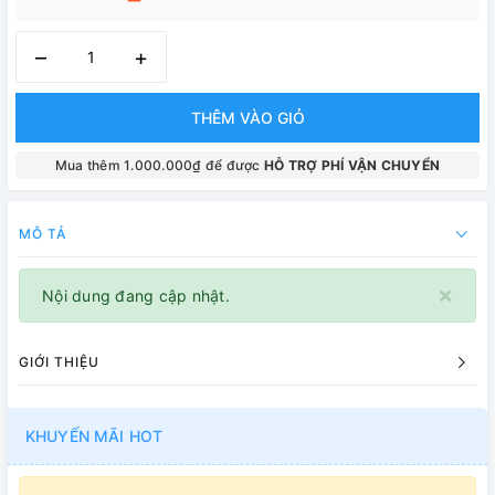
–
+
THÊM VÀO GIỎ
Mua thêm 1.000.000₫ để được
HỖ TRỢ PHÍ VẬN CHUYỂN
MÔ TẢ
×
Nội dung đang cập nhật.
GIỚI THIỆU
KHUYẾN MÃI HOT