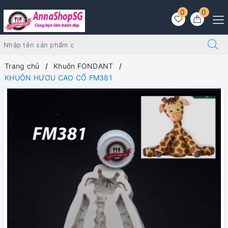
0
0
Trang chủ
Khuôn FONDANT
KHUÔN HƯƠU CAO CỔ FM381