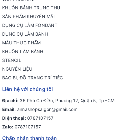
KHUÔN BÁNH TRUNG THU
SẢN PHẨM KHUYẾN MÃI
DỤNG CỤ LÀM FONDANT
DỤNG CỤ LÀM BÁNH
MÀU THỰC PHẨM
KHUÔN LÀM BÁNH
STENCIL
NGUYÊN LIỆU
BAO BÌ, ĐỒ TRANG TRÍ TIỆC
Liên hệ với chúng tôi
Địa chỉ:
36 Phó Cơ Điều, Phường 12, Quận 5, TpHCM
Email:
annashopsaigon@gmail.com
Điện thoại:
0787107157
Zalo:
0787107157
Chấp nhận thanh toán