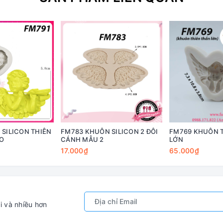
SILICON THIÊN
FM783 KHUÔN SILICON 2 ĐÔI
FM769 KHUÔN 
O
CÁNH MẪU 2
LỚN
17.000₫
65.000₫
i và nhiều hơn