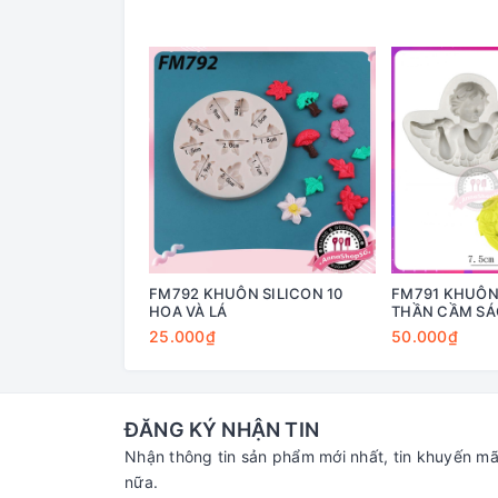
FM792 KHUÔN SILICON 10
FM791 KHUÔN 
HOA VÀ LÁ
THẦN CẦM SÁ
25.000₫
50.000₫
ĐĂNG KÝ NHẬN TIN
Nhận thông tin sản phẩm mới nhất, tin khuyến mã
nữa.