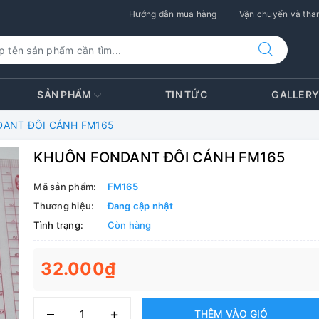
Hướng dẫn mua hàng
Vận chuyển và than
SẢN PHẨM
TIN TỨC
GALLER
ANT ĐÔI CÁNH FM165
KHUÔN FONDANT ĐÔI CÁNH FM165
Mã sản phẩm:
FM165
Thương hiệu:
Đang cập nhật
Tình trạng:
Còn hàng
32.000₫
–
+
THÊM VÀO GIỎ