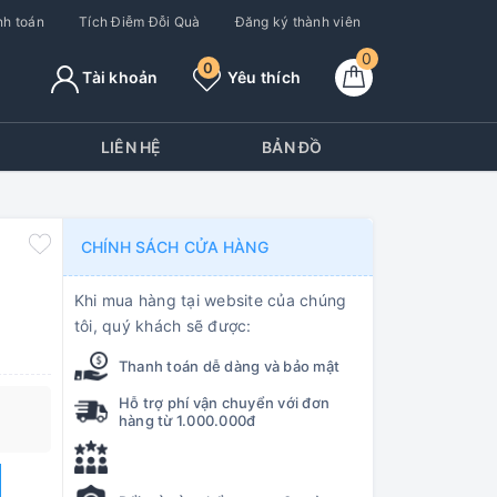
h toán
Tích Điễm Đỗi Quà
Đăng ký thành viên
0
0
Tài khoản
Yêu thích
Y
LIÊN HỆ
BẢN ĐỒ
CHÍNH SÁCH CỬA HÀNG
Khi mua hàng tại website của chúng
tôi, quý khách sẽ được:
Thanh toán dễ dàng và bảo mật
Hỗ trợ phí vận chuyển với đơn
hàng từ 1.000.000đ