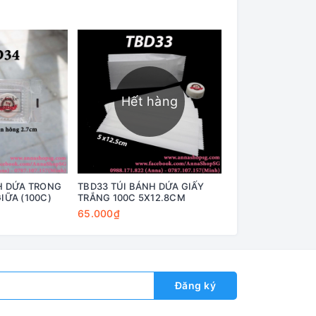
Hết hàng
Hết h
H DỨA TRONG
TBD33 TÚI BÁNH DỨA GIẤY
TBD32 TÚI BÁNH 
IỮA (100C)
TRẮNG 100C 5X12.8CM
TRẮNG 100C 5X1
65.000₫
50.000₫
Đăng ký