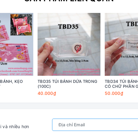
 BÁNH, KẸO
TBD35 TÚI BÁNH DỨA TRONG
TBD34 TÚI BÁN
7
(100C)
CÓ CHỮ PHẦN G
40.000₫
50.000₫
i và nhiều hơn