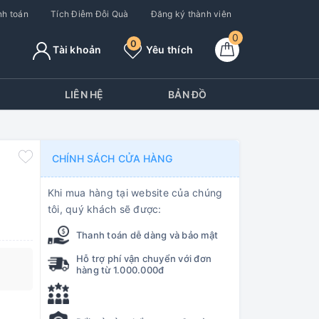
h toán
Tích Điễm Đỗi Quà
Đăng ký thành viên
0
0
Tài khoản
Yêu thích
Y
LIÊN HỆ
BẢN ĐỒ
CHÍNH SÁCH CỬA HÀNG
Khi mua hàng tại website của chúng
tôi, quý khách sẽ được:
Thanh toán dễ dàng và bảo mật
Hỗ trợ phí vận chuyển với đơn
hàng từ 1.000.000đ