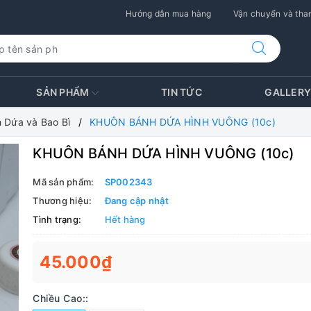
Hướng dẫn mua hàng
Vận chuyển và than
SẢN PHẨM
TIN TỨC
GALLER
 Dứa và Bao Bì
KHUÔN BÁNH DỨA HÌNH VUÔNG (10c)
KHUÔN BÁNH DỨA HÌNH VUÔNG (10c)
Mã sản phẩm:
SP002343
Thương hiệu:
Đang cập nhật
Tình trạng:
Hết hàng
45.000₫
Chiều Cao::