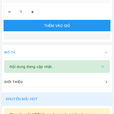
–
+
THÊM VÀO GIỎ
Mua thêm 1.000.000₫ để được
HỖ TRỢ PHÍ VẬN CHUYỂN
MÔ TẢ
×
Nội dung đang cập nhật.
GIỚI THIỆU
KHUYẾN MÃI HOT