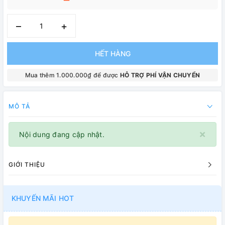
–
+
HẾT HÀNG
Mua thêm 1.000.000₫ để được
HỖ TRỢ PHÍ VẬN CHUYỂN
MÔ TẢ
×
Nội dung đang cập nhật.
GIỚI THIỆU
KHUYẾN MÃI HOT