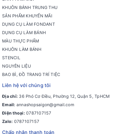
KHUÔN BÁNH TRUNG THU
SẢN PHẨM KHUYẾN MÃI
DỤNG CỤ LÀM FONDANT
DỤNG CỤ LÀM BÁNH
MÀU THỰC PHẨM
KHUÔN LÀM BÁNH
STENCIL
NGUYÊN LIỆU
BAO BÌ, ĐỒ TRANG TRÍ TIỆC
Liên hệ với chúng tôi
Địa chỉ:
36 Phó Cơ Điều, Phường 12, Quận 5, TpHCM
Email:
annashopsaigon@gmail.com
Điện thoại:
0787107157
Zalo:
0787107157
Chấp nhận thanh toán