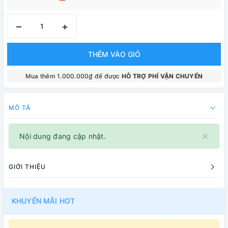
–
+
THÊM VÀO GIỎ
Mua thêm 1.000.000₫ để được
HỖ TRỢ PHÍ VẬN CHUYỂN
MÔ TẢ
×
Nội dung đang cập nhật.
GIỚI THIỆU
KHUYẾN MÃI HOT