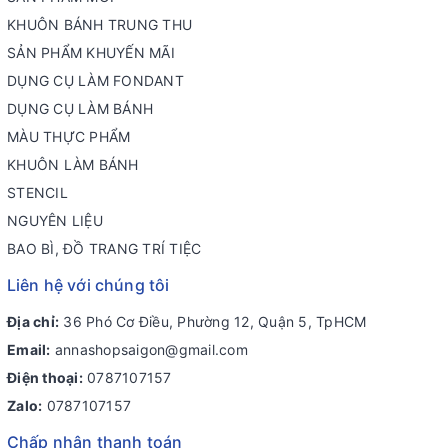
KHUÔN BÁNH TRUNG THU
SẢN PHẨM KHUYẾN MÃI
DỤNG CỤ LÀM FONDANT
DỤNG CỤ LÀM BÁNH
MÀU THỰC PHẨM
KHUÔN LÀM BÁNH
STENCIL
NGUYÊN LIỆU
BAO BÌ, ĐỒ TRANG TRÍ TIỆC
Liên hệ với chúng tôi
Địa chỉ:
36 Phó Cơ Điều, Phường 12, Quận 5, TpHCM
Email:
annashopsaigon@gmail.com
Điện thoại:
0787107157
Zalo:
0787107157
Chấp nhận thanh toán