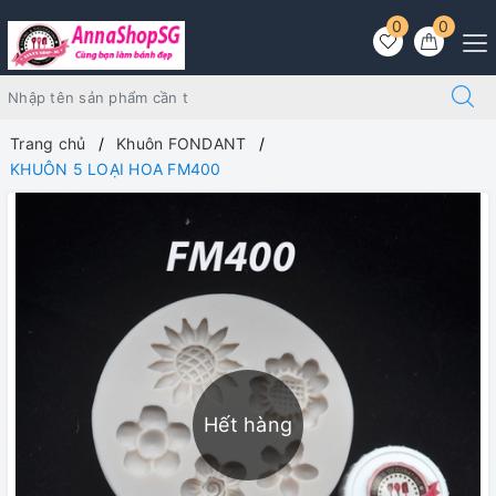
0
0
Trang chủ
Khuôn FONDANT
KHUÔN 5 LOẠI HOA FM400
Hết hàng