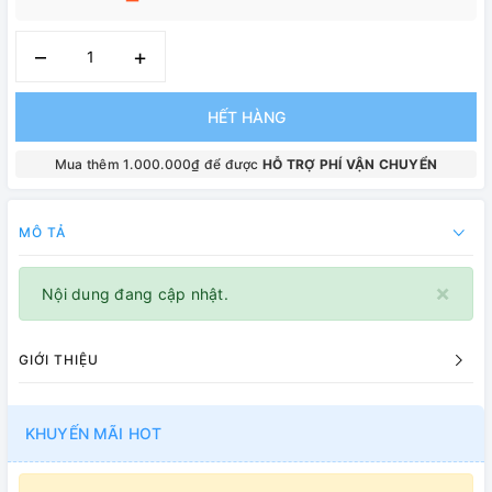
–
+
HẾT HÀNG
Mua thêm 1.000.000₫ để được
HỖ TRỢ PHÍ VẬN CHUYỂN
MÔ TẢ
×
Nội dung đang cập nhật.
GIỚI THIỆU
KHUYẾN MÃI HOT