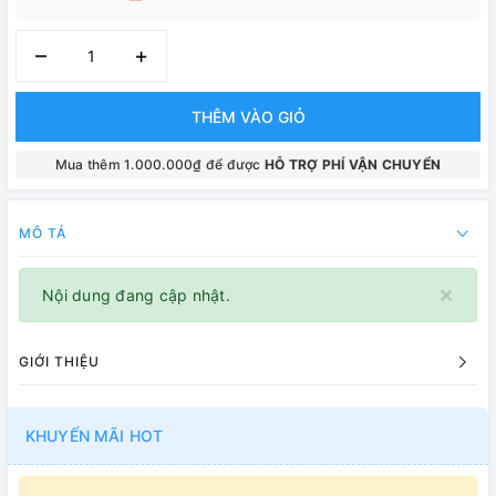
–
+
THÊM VÀO GIỎ
Mua thêm 1.000.000₫ để được
HỖ TRỢ PHÍ VẬN CHUYỂN
MÔ TẢ
×
Nội dung đang cập nhật.
GIỚI THIỆU
KHUYẾN MÃI HOT