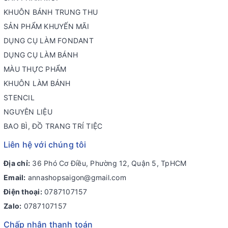
KHUÔN BÁNH TRUNG THU
SẢN PHẨM KHUYẾN MÃI
DỤNG CỤ LÀM FONDANT
DỤNG CỤ LÀM BÁNH
MÀU THỰC PHẨM
KHUÔN LÀM BÁNH
STENCIL
NGUYÊN LIỆU
BAO BÌ, ĐỒ TRANG TRÍ TIỆC
Liên hệ với chúng tôi
Địa chỉ:
36 Phó Cơ Điều, Phường 12, Quận 5, TpHCM
Email:
annashopsaigon@gmail.com
Điện thoại:
0787107157
Zalo:
0787107157
Chấp nhận thanh toán