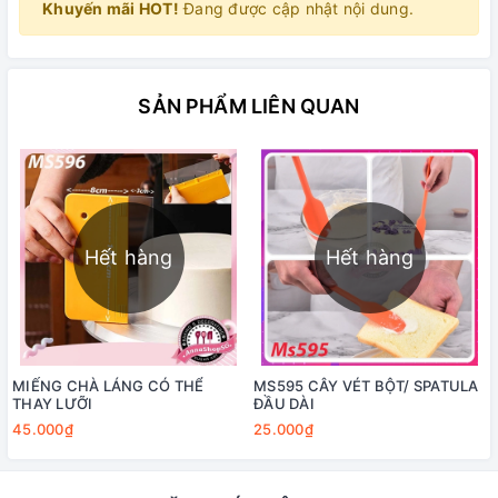
Khuyến mãi HOT!
Đang được cập nhật nội dung.
SẢN PHẨM LIÊN QUAN
Hết hàng
Hết hàng
MIẾNG CHÀ LÁNG CÓ THỂ
MS595 CÂY VÉT BỘT/ SPATULA
THAY LƯỠI
ĐẦU DÀI
45.000₫
25.000₫