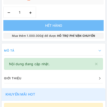
–
+
HẾT HÀNG
Mua thêm 1.000.000₫ để được
HỖ TRỢ PHÍ VẬN CHUYỂN
MÔ TẢ
×
Nội dung đang cập nhật.
GIỚI THIỆU
KHUYẾN MÃI HOT