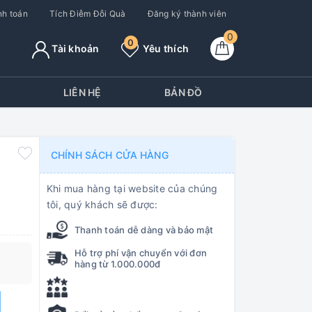
h toán
Tích Điễm Đỗi Quà
Đăng ký thành viên
0
0
Tài khoản
Yêu thích
Y
LIÊN HỆ
BẢN ĐỒ
CHÍNH SÁCH CỬA HÀNG
Khi mua hàng tại website của chúng
tôi, quý khách sẽ được:
Thanh toán dễ dàng và bảo mật
Hỗ trợ phí vận chuyển với đơn
hàng từ 1.000.000đ