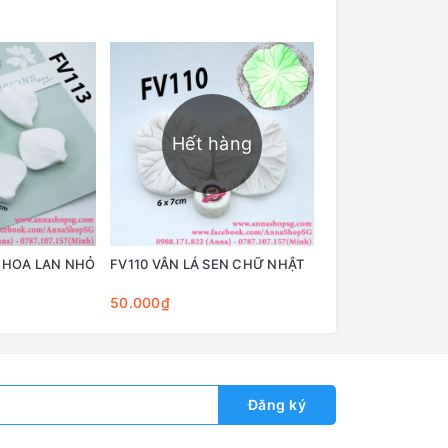
Hết hàng
Hết h
N HOA LAN NHỎ
FV110 VÂN LÁ SEN CHỮ NHẬT
FV109 BỘ 6 KHU
SEN
50.000₫
95.000₫
Đăng ký