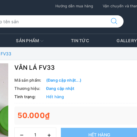
Hướng dẫn mua hàng
Vận chuyển và than
SẢN PHẨM
TIN TỨC
GALLER
 FV33
VÂN LÁ FV33
Mã sản phẩm:
(Đang cập nhật...)
Thương hiệu:
Đang cập nhật
Tình trạng:
Hết hàng
50.000₫
–
+
HẾT HÀNG