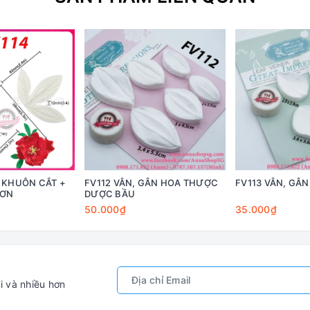
 KHUÔN CẮT +
FV112 VÂN, GÂN HOA THƯỢC
FV113 VÂN, GÂ
ĐƠN
DƯỢC BẦU
50.000₫
35.000₫
i và nhiều hơn