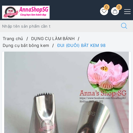
0
0
Trang chủ
DỤNG CỤ LÀM BÁNH
Dụng cụ bắt bông kem
ĐUI (ĐUÔI) BẮT KEM 98