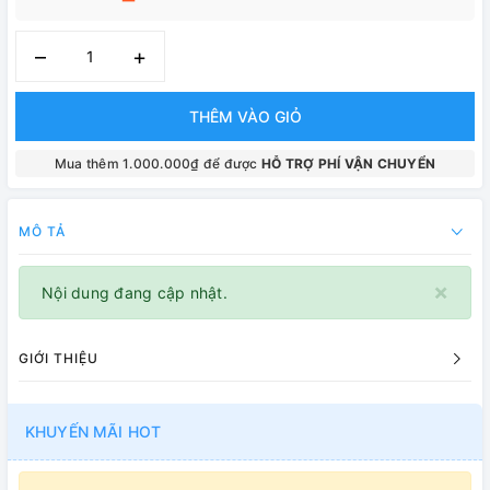
–
+
THÊM VÀO GIỎ
Mua thêm 1.000.000₫ để được
HỖ TRỢ PHÍ VẬN CHUYỂN
MÔ TẢ
×
Nội dung đang cập nhật.
GIỚI THIỆU
KHUYẾN MÃI HOT