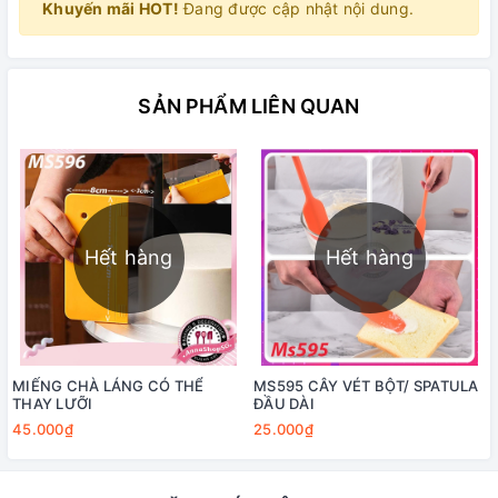
Khuyến mãi HOT!
Đang được cập nhật nội dung.
SẢN PHẨM LIÊN QUAN
Hết hàng
Hết hàng
MIẾNG CHÀ LÁNG CÓ THỂ
MS595 CÂY VÉT BỘT/ SPATULA
THAY LƯỠI
ĐẦU DÀI
45.000₫
25.000₫