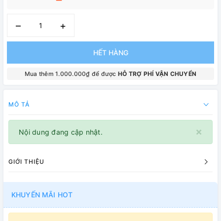
–
+
HẾT HÀNG
Mua thêm 1.000.000₫ để được
HỖ TRỢ PHÍ VẬN CHUYỂN
MÔ TẢ
×
Nội dung đang cập nhật.
GIỚI THIỆU
KHUYẾN MÃI HOT