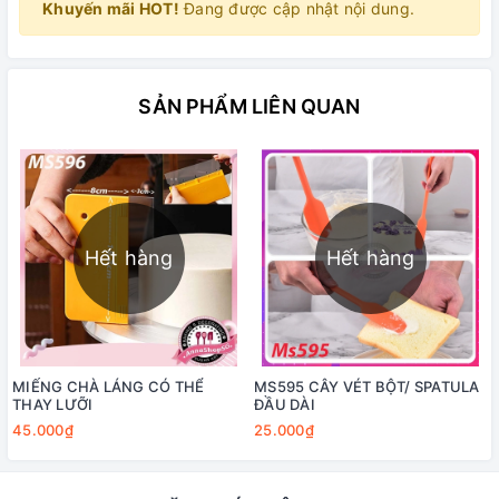
Khuyến mãi HOT!
Đang được cập nhật nội dung.
SẢN PHẨM LIÊN QUAN
Hết hàng
Hết hàng
MIẾNG CHÀ LÁNG CÓ THỂ
MS595 CÂY VÉT BỘT/ SPATULA
THAY LƯỠI
ĐẦU DÀI
45.000₫
25.000₫