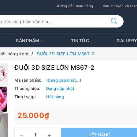
Hướng dẫn mua hàng
Vận chuyển và than
SẢN PHẨM
TIN TỨC
GALLER
bắt bông kem
ĐUÔI 3D SIZE LỚN MS67-2
ĐUÔI 3D SIZE LỚN MS67-2
Mã sản phẩm:
(Đang cập nhật...)
Thương hiệu:
Đang cập nhật
Tình trạng:
Hết hàng
25.000₫
–
+
HẾT HÀNG