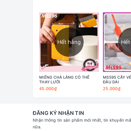
Hết hàng
Hết
MIẾNG CHÀ LÁNG CÓ THỂ
MS595 CÂY VÉ
THAY LƯỠI
ĐẦU DÀI
45.000₫
25.000₫
ĐĂNG KÝ NHẬN TIN
Nhận thông tin sản phẩm mới nhất, tin khuyến mã
nữa.