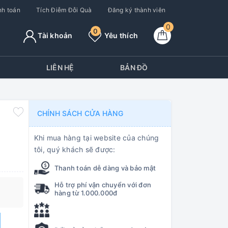
h toán
Tích Điễm Đỗi Quà
Đăng ký thành viên
0
0
Tài khoản
Yêu thích
Y
LIÊN HỆ
BẢN ĐỒ
CHÍNH SÁCH CỬA HÀNG
Khi mua hàng tại website của chúng
tôi, quý khách sẽ được:
Thanh toán dễ dàng và bảo mật
Hỗ trợ phí vận chuyển với đơn
hàng từ 1.000.000đ