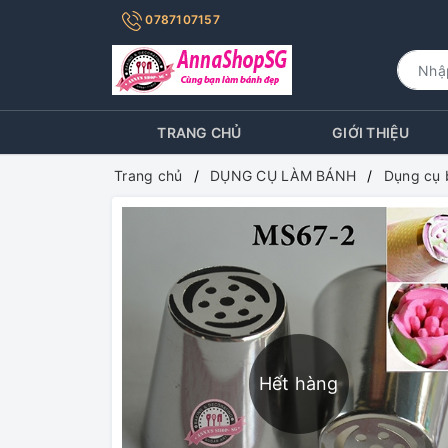
0787107157
TRANG CHỦ
GIỚI THIỆU
Trang chủ
DỤNG CỤ LÀM BÁNH
Dụng cụ 
Hết hàng