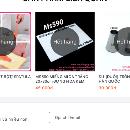
 hàng
Hết hàng
Hết 
T BỘT/ SPATULA
MS590 MIẾNG MICA TRẮNG
ĐUI(ĐUÔI) TRÒN
20x30cm ĐỰNG HOA KEM
HÀN QUỐC
45.000₫
30.000₫
i và nhiều hơn