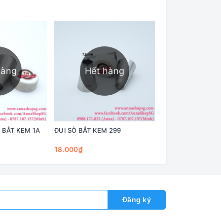
hàng
Hết hàng
Hết h
 BẮT KEM 1A
ĐUI SÒ BẮT KEM 299
MS587 TÚI BẮT K
16" LOẠI DÀY (100c
18.000₫
100.000₫
Đăng ký