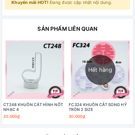
Khuyến mãi HOT!
Đang được cập nhật nội dung.
SẢN PHẨM LIÊN QUAN
Hết hàng
CT248 KHUÔN CẮT HÌNH NỐT
FC324 KHUÔN CẮT SONG HỶ
NHẠC 4
TRÒN 2 SIZE
20.000₫
30.000₫