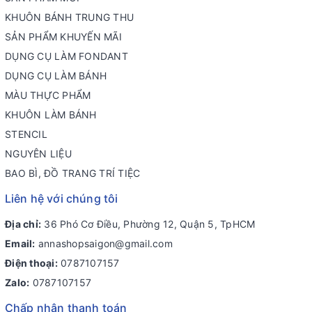
KHUÔN BÁNH TRUNG THU
SẢN PHẨM KHUYẾN MÃI
DỤNG CỤ LÀM FONDANT
DỤNG CỤ LÀM BÁNH
MÀU THỰC PHẨM
KHUÔN LÀM BÁNH
STENCIL
NGUYÊN LIỆU
BAO BÌ, ĐỒ TRANG TRÍ TIỆC
Liên hệ với chúng tôi
Địa chỉ:
36 Phó Cơ Điều, Phường 12, Quận 5, TpHCM
Email:
annashopsaigon@gmail.com
Điện thoại:
0787107157
Zalo:
0787107157
Chấp nhận thanh toán