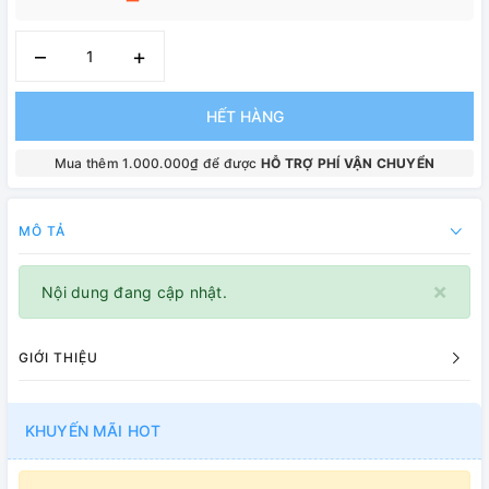
–
+
HẾT HÀNG
Mua thêm 1.000.000₫ để được
HỖ TRỢ PHÍ VẬN CHUYỂN
MÔ TẢ
×
Nội dung đang cập nhật.
GIỚI THIỆU
KHUYẾN MÃI HOT