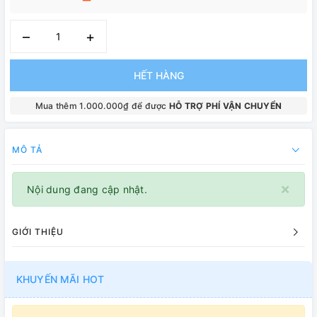
–
+
HẾT HÀNG
Mua thêm 1.000.000₫ để được
HỖ TRỢ PHÍ VẬN CHUYỂN
MÔ TẢ
×
Nội dung đang cập nhật.
GIỚI THIỆU
KHUYẾN MÃI HOT