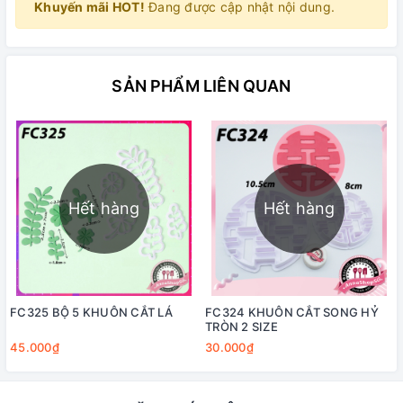
Khuyến mãi HOT!
Đang được cập nhật nội dung.
SẢN PHẨM LIÊN QUAN
Hết hàng
Hết hàng
FC325 BỘ 5 KHUÔN CẮT LÁ
FC324 KHUÔN CẮT SONG HỶ
TRÒN 2 SIZE
45.000₫
30.000₫