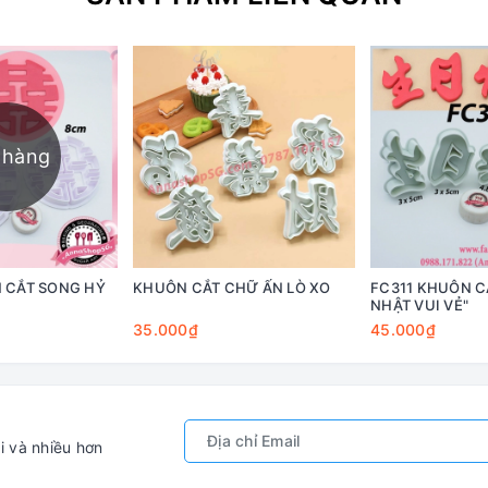
 hàng
 CẮT SONG HỶ
KHUÔN CẮT CHỮ ẤN LÒ XO
FC311 KHUÔN C
NHẬT VUI VẺ"
35.000₫
45.000₫
i và nhiều hơn