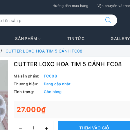
Hướng dẫn mua hàng
Vận chuyển và than
SẢN PHẨM
TIN TỨC
GALLER
CUTTER LOXO HOA TIM 5 CÁNH FC08
CUTTER LOXO HOA TIM 5 CÁNH FC08
Mã sản phẩm:
FC008
Thương hiệu:
Đang cập nhật
Tình trạng:
Còn hàng
27.000₫
–
+
THÊM VÀO GIỎ