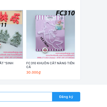
Hết h
ẮT "SINH
FC310 KHUÔN CẮT NÀNG TIÊN
FC309 BỘ KHUÔN
CÁ
HOA MAI 2
30.000₫
35.000₫
Đăng ký