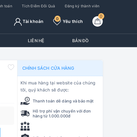
h toán
Tích Điễm Đỗi Quà
Đăng ký thành viên
0
0
Tài khoản
Yêu thích
Y
LIÊN HỆ
BẢN ĐỒ
CHÍNH SÁCH CỬA HÀNG
Khi mua hàng tại website của chúng
tôi, quý khách sẽ được:
Thanh toán dễ dàng và bảo mật
Hỗ trợ phí vận chuyển với đơn
hàng từ 1.000.000đ