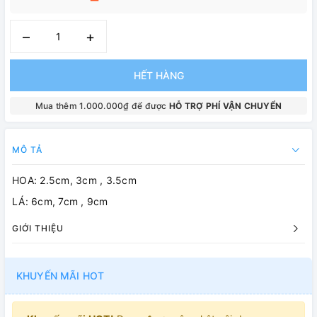
–
+
HẾT HÀNG
Mua thêm 1.000.000₫ để được
HỖ TRỢ PHÍ VẬN CHUYỂN
MÔ TẢ
HOA: 2.5cm, 3cm , 3.5cm
LÁ: 6cm, 7cm , 9cm
GIỚI THIỆU
KHUYẾN MÃI HOT