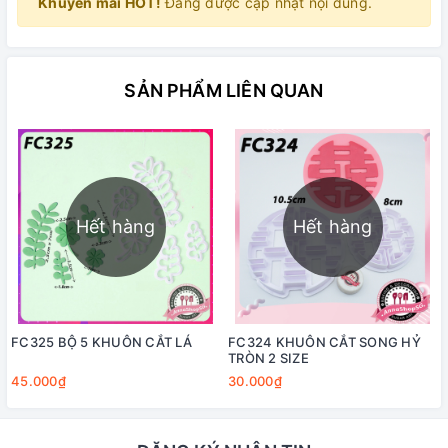
Khuyến mãi HOT!
Đang được cập nhật nội dung.
SẢN PHẨM LIÊN QUAN
Hết hàng
Hết hàng
FC325 BỘ 5 KHUÔN CẮT LÁ
FC324 KHUÔN CẮT SONG HỶ
TRÒN 2 SIZE
45.000₫
30.000₫