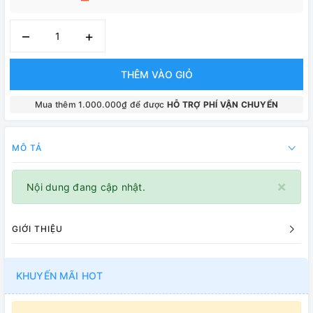
–
+
THÊM VÀO GIỎ
Mua thêm 1.000.000₫ để được
HỖ TRỢ PHÍ VẬN CHUYỂN
MÔ TẢ
×
Nội dung đang cập nhật.
GIỚI THIỆU
KHUYẾN MÃI HOT