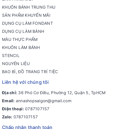
KHUÔN BÁNH TRUNG THU
SẢN PHẨM KHUYẾN MÃI
DỤNG CỤ LÀM FONDANT
DỤNG CỤ LÀM BÁNH
MÀU THỰC PHẨM
KHUÔN LÀM BÁNH
STENCIL
NGUYÊN LIỆU
BAO BÌ, ĐỒ TRANG TRÍ TIỆC
Liên hệ với chúng tôi
Địa chỉ:
36 Phó Cơ Điều, Phường 12, Quận 5, TpHCM
Email:
annashopsaigon@gmail.com
Điện thoại:
0787107157
Zalo:
0787107157
Chấp nhận thanh toán