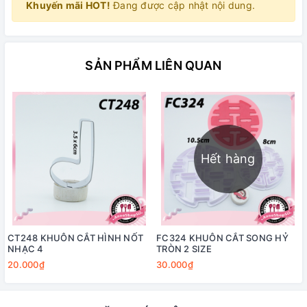
Khuyến mãi HOT!
Đang được cập nhật nội dung.
SẢN PHẨM LIÊN QUAN
Hết hàng
CT248 KHUÔN CẮT HÌNH NỐT
FC324 KHUÔN CẮT SONG HỶ
NHẠC 4
TRÒN 2 SIZE
20.000₫
30.000₫