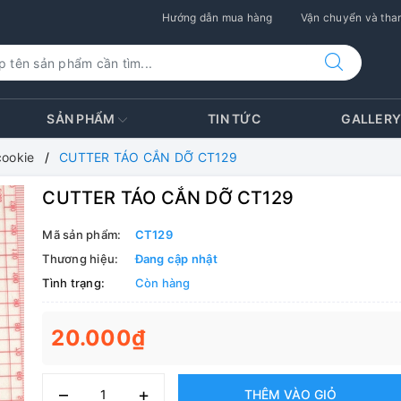
Hướng dẫn mua hàng
Vận chuyển và than
SẢN PHẨM
TIN TỨC
GALLER
cookie
CUTTER TÁO CẮN DỠ CT129
CUTTER TÁO CẮN DỠ CT129
Mã sản phẩm:
CT129
Thương hiệu:
Đang cập nhật
Tình trạng:
Còn hàng
20.000₫
–
+
THÊM VÀO GIỎ