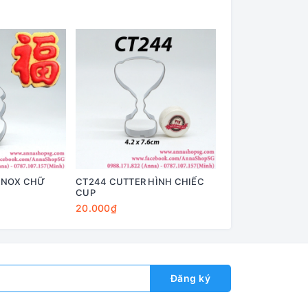
INOX CHỮ
CT244 CUTTER HÌNH CHIẾC
CT245 CUTTER C
CUP
20.000₫
20.000₫
Đăng ký