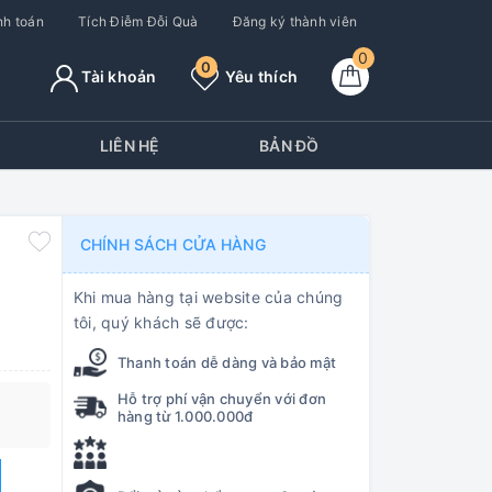
h toán
Tích Điễm Đỗi Quà
Đăng ký thành viên
0
0
Tài khoản
Yêu thích
Y
LIÊN HỆ
BẢN ĐỒ
CHÍNH SÁCH CỬA HÀNG
Khi mua hàng tại website của chúng
tôi, quý khách sẽ được:
Thanh toán dễ dàng và bảo mật
Hỗ trợ phí vận chuyển với đơn
hàng từ 1.000.000đ