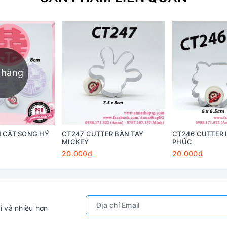
 hàng
 CẮT SONG HỶ
CT247 CUTTER BÀN TAY
CT246 CUTTER 
MICKEY
PHÚC
20.000₫
20.000₫
i và nhiều hơn