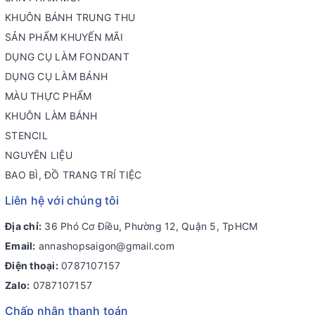
KHUÔN BÁNH TRUNG THU
SẢN PHẨM KHUYẾN MÃI
DỤNG CỤ LÀM FONDANT
DỤNG CỤ LÀM BÁNH
MÀU THỰC PHẨM
KHUÔN LÀM BÁNH
STENCIL
NGUYÊN LIỆU
BAO BÌ, ĐỒ TRANG TRÍ TIỆC
Liên hệ với chúng tôi
Địa chỉ:
36 Phó Cơ Điều, Phường 12, Quận 5, TpHCM
Email:
annashopsaigon@gmail.com
Điện thoại:
0787107157
Zalo:
0787107157
Chấp nhận thanh toán