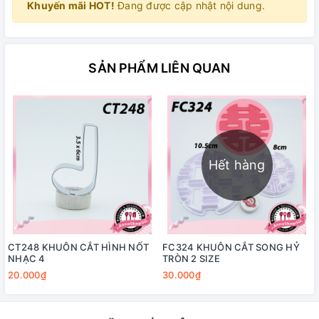
Khuyến mãi HOT!
Đang được cập nhật nội dung.
SẢN PHẨM LIÊN QUAN
Hết hàng
CT248 KHUÔN CẮT HÌNH NỐT
FC324 KHUÔN CẮT SONG HỶ
NHẠC 4
TRÒN 2 SIZE
20.000₫
30.000₫