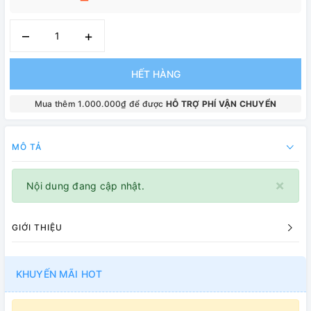
–
+
HẾT HÀNG
Mua thêm 1.000.000₫ để được
HỖ TRỢ PHÍ VẬN CHUYỂN
MÔ TẢ
×
Nội dung đang cập nhật.
GIỚI THIỆU
KHUYẾN MÃI HOT